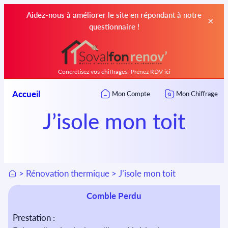
Aidez-nous à améliorer le site en répondant à notre
×
questionnaire !
Concrétisez vos chiffrages:
Prenez RDV ici
Aller
Accueil
Mon Compte
Mon Chiffrage
au
contenu
J’isole mon toit
>
Rénovation thermique
>
J’isole mon toit
Comble Perdu
Prestation :